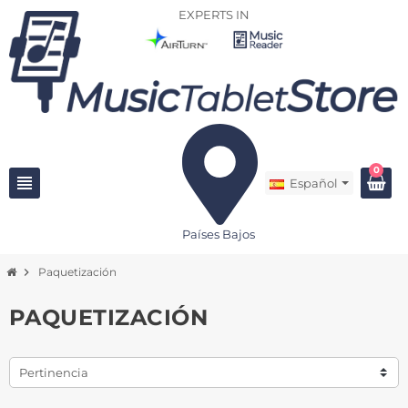
EXPERTS IN
0
view_headline
Español
Países Bajos
chevron_right
Paquetización
PAQUETIZACIÓN
Pertinencia