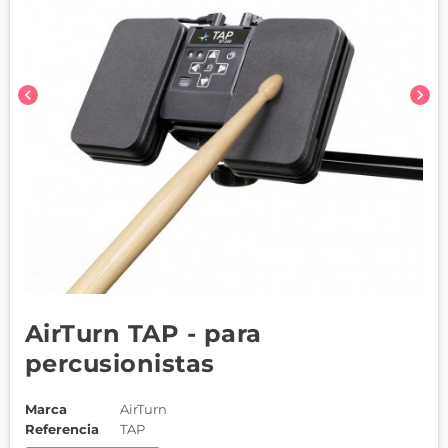
chevron_left
chevron_right
AirTurn TAP - para
percusionistas
Marca
AirTurn
Referencia
TAP