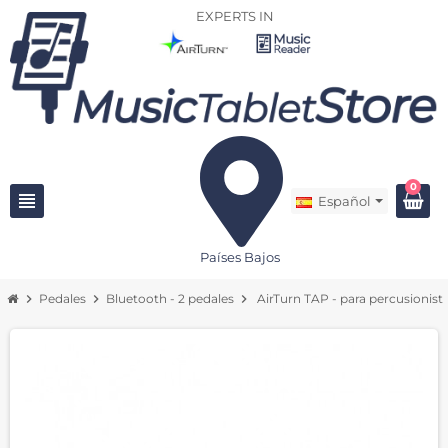
EXPERTS IN
0
view_headline
Español
Países Bajos
chevron_right
Pedales
chevron_right
Bluetooth - 2 pedales
chevron_right
AirTurn TAP - para percusionist