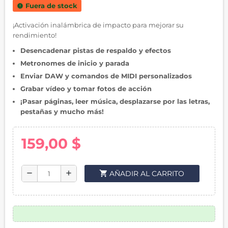
Fuera de stock
new_releases
¡Activación inalámbrica de impacto para mejorar su
rendimiento!
Desencadenar pistas de respaldo y efectos
Metronomes de inicio y parada
Enviar DAW y comandos de MIDI personalizados
Grabar vídeo y tomar fotos de acción
¡Pasar páginas, leer música, desplazarse por las letras,
pestañas y mucho más!
159,00 $
shopping_cart
AÑADIR AL CARRITO
remove
add