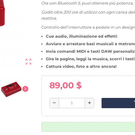
Ora con Bluetooth 5, puoi ottenere più potenza, v
Goditi oltre 200 ore di utilizzo con ogni carica d
reattiva.
Controllo dell'interruttore a pedale in un desig
Cue audio, illuminazione ed effetti
Avviare e arrestare basi musicali e metro
Invia comandi MIDI e tasti DAW personaliz
Gira le pagine, leggi la musica, scorri i test
zoom_out_map
Cattura video, foto e altro ancora!
89,00 $
chevron_right
sho
remove
add