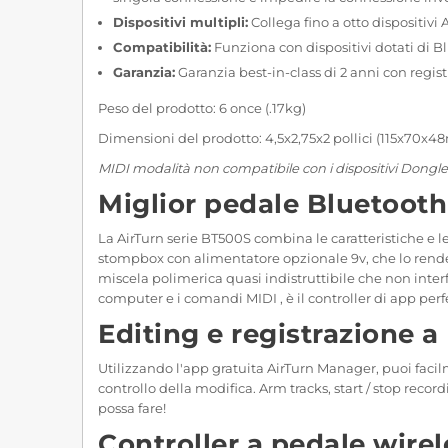
Dispositivi multipli:
Collega fino a otto dispositiv
Compatibilità:
Funziona con dispositivi dotati di B
Garanzia:
Garanzia best-in-class di 2 anni con regist
Peso del prodotto: 6 once (.17kg)
Dimensioni del prodotto: 4,5x2,75x2 pollici (115x70x
MIDI modalità non compatibile con i dispositivi Dongle
Miglior pedale Bluetooth
La AirTurn serie BT500S combina le caratteristiche e le 
stompbox con alimentatore opzionale 9v, che lo rende fa
miscela polimerica quasi indistruttibile che non interfe
computer e i comandi MIDI , è il controller di app perfett
Editing e registrazione 
Utilizzando l'app gratuita AirTurn Manager, puoi facilmen
controllo della modifica. Arm tracks, start / stop reco
possa fare!
Controller a pedale wire