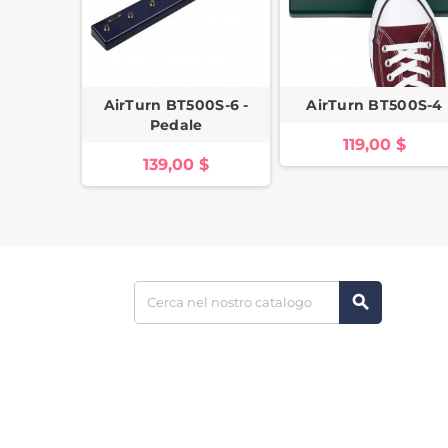
AirTurn BT500S-6 -
AirTurn BT500S-4
Pedale
119,00 $
139,00 $
search