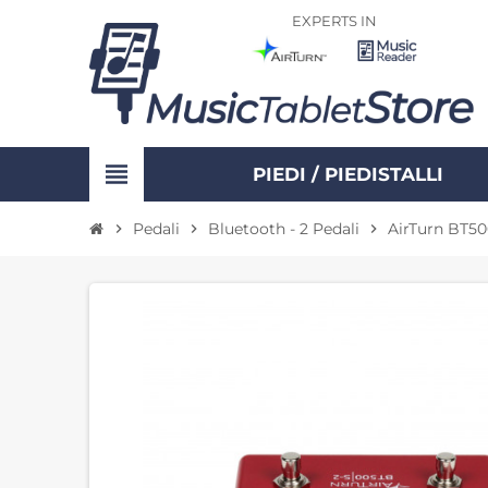
EXPERTS IN
view_headline
PIEDI / PIEDISTALLI
Pedali
Bluetooth - 2 Pedali
AirTurn BT50
chevron_right
chevron_right
chevron_right