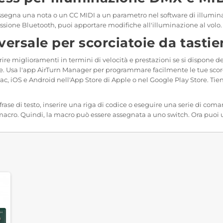
segna una nota o un CC MIDI a un parametro nel software di illumina
sione Bluetooth, puoi apportare modifiche all'illuminazione al volo.
versale per scorciatoie da tasti
frire miglioramenti in termini di velocità e prestazioni se si dispone d
 Usa l'app AirTurn Manager per programmare facilmente le tue scorciat
ac, iOS e Android nell'App Store di Apple o nel Google Play Store. Tie
frase di testo, inserire una riga di codice o eseguire una serie di c
cro. Quindi, la macro può essere assegnata a uno switch. Ora puoi usa