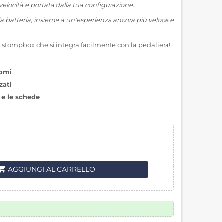
elocità e portata dalla tua configurazione.
ella batteria, insieme a un'esperienza ancora più veloce e
n stompbox che si integra facilmente con la pedaliera!
nomi
zati
i e le schede
pping_cart
AGGIUNGI AL CARRELLO