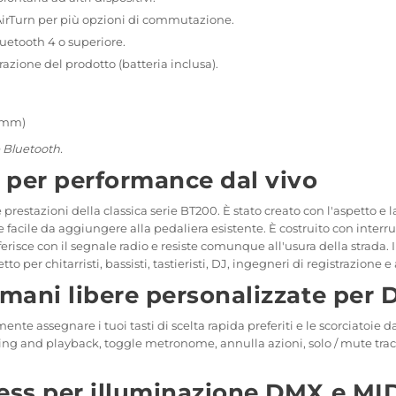
i AirTurn per più opzioni di commutazione.
luetooth 4 o superiore.
razione del prodotto (batteria inclusa).
48mm)
 Bluetooth.
 per performance dal vivo
prestazioni della classica serie BT200. È stato creato con l'aspetto e l
cile da aggiungere alla pedaliera esistente. È costruito con interrutto
risce con il segnale radio e resiste comunque all'usura della strada. I
o per chitarristi, bassisti, tastieristi, DJ, ingegneri di registrazione e 
a mani libere personalizzate per
te assegnare i tuoi tasti di scelta rapida preferiti e le scorciatoie da 
rding and playback, toggle metronome, annulla azioni, solo / mute track
less per illuminazione DMX e MI