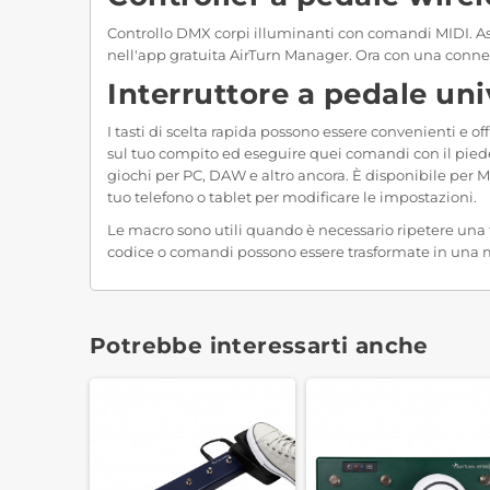
Controllo DMX corpi illuminanti con comandi MIDI. As
nell'app gratuita AirTurn Manager. Ora con una connes
Interruttore a pedale uni
I tasti di scelta rapida possono essere convenienti e of
sul tuo compito ed eseguire quei comandi con il piede.
giochi per PC, DAW e altro ancora. È disponibile per M
tuo telefono o tablet per modificare le impostazioni.
Le macro sono utili quando è necessario ripetere una 
codice o comandi possono essere trasformate in una ma
Potrebbe interessarti anche