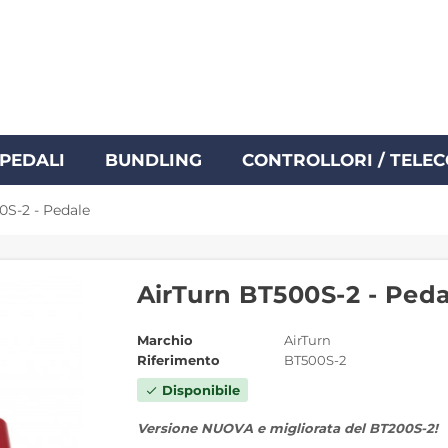
PEDALI
BUNDLING
CONTROLLORI / TELE
0S-2 - Pedale
AirTurn BT500S-2 - Peda
Marchio
AirTurn
Riferimento
BT500S-2
Disponibile
check
Versione NUOVA e migliorata del BT200S-2!