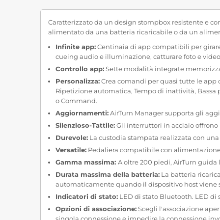
Caratterizzato da un design stompbox resistente e compl
alimentato da una batteria ricaricabile o da un alime
Infinite app:
Centinaia di app compatibili per girare
cueing audio e illuminazione, catturare foto e video
Controllo app:
Sette modalità integrate memorizza
Personalizza:
Crea comandi per quasi tutte le app c
Ripetizione automatica, Tempo di inattività, Bassa 
o Command.
Aggiornamenti:
AirTurn Manager supporta gli aggio
Silenzioso-Tattile:
Gli interruttori in acciaio offro
Durevole:
La custodia stampata realizzata con una m
Versatile:
Pedaliera compatibile con alimentazione
Gamma massima:
A oltre 200 piedi, AirTurn guida
Durata massima della batteria:
La batteria ricaric
automaticamente quando il dispositivo host viene 
Indicatori di stato:
LED di stato Bluetooth. LED di st
Opzioni di associazione:
Scegli l'associazione aper
singola connessione e impedire la connessione involo