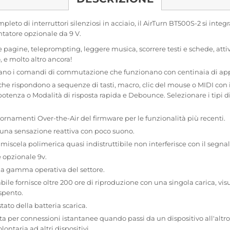
eto di interruttori silenziosi in acciaio, il AirTurn BT500S-2 si inte
ntatore opzionale da 9 V.
 pagine, teleprompting, leggere musica, scorrere testi e schede, attiv
, e molto altro ancora!
no i comandi di commutazione che funzionano con centinaia di app, 
he rispondono a sequenze di tasti, macro, clic del mouse o MIDI con 
potenza o Modalità di risposta rapida e Debounce. Selezionare i tipi 
rnamenti Over-the-Air del firmware per le funzionalità più recenti.
no una sensazione reattiva con poco suono.
iscela polimerica quasi indistruttibile non interferisce con il segnal
 opzionale 9v.
 la gamma operativa del settore.
abile fornisce oltre 200 ore di riproduzione con una singola carica, visu
spento.
ato della batteria scarica.
ta per connessioni istantanee quando passi da un dispositivo all'altr
ntaria ad altri dispositivi.