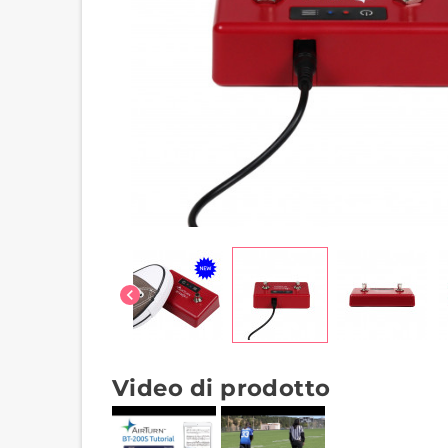
chevron_left
Video di prodotto