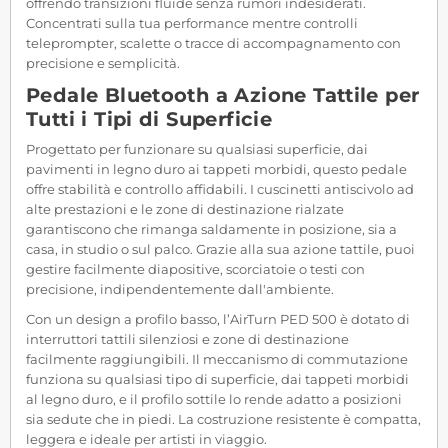
offrendo transizioni fluide senza rumori indesiderati.
Concentrati sulla tua performance mentre controlli
teleprompter, scalette o tracce di accompagnamento con
precisione e semplicità.
Pedale Bluetooth a Azione Tattile per
Tutti i Tipi di Superficie
Progettato per funzionare su qualsiasi superficie, dai
pavimenti in legno duro ai tappeti morbidi, questo pedale
offre stabilità e controllo affidabili. I cuscinetti antiscivolo ad
alte prestazioni e le zone di destinazione rialzate
garantiscono che rimanga saldamente in posizione, sia a
casa, in studio o sul palco. Grazie alla sua azione tattile, puoi
gestire facilmente diapositive, scorciatoie o testi con
precisione, indipendentemente dall'ambiente.
Con un design a profilo basso, l’AirTurn PED 500 è dotato di
interruttori tattili silenziosi e zone di destinazione
facilmente raggiungibili. Il meccanismo di commutazione
funziona su qualsiasi tipo di superficie, dai tappeti morbidi
al legno duro, e il profilo sottile lo rende adatto a posizioni
sia sedute che in piedi. La costruzione resistente è compatta,
leggera e ideale per artisti in viaggio.