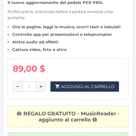
Il nuovo aggiornamento del pedale PED PRO.
Profilo sottile, silenzioso-tattile e pedale wireless ultra-
portatile.
Gira le pagine, leggi la musica, scorri testi e tabulati
Controlla app per presentazioni e teleprompter
Attiva audio ed effetti
Cattura video, foto e altro
89,00 $
shopping_cart
AGGIUNGI AL CARRELLO
remove
add
REGALO GRATUITO - MusicReader -
aggiunto al carrello