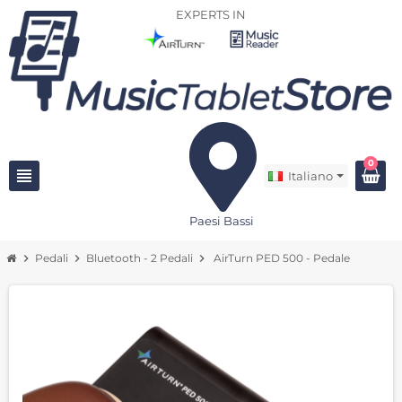
EXPERTS IN
0
view_headline
Italiano
Paesi Bassi
chevron_right
Pedali
chevron_right
Bluetooth - 2 Pedali
chevron_right
AirTurn PED 500 - Pedale