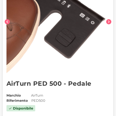
chevron_left
chevron_right
AirTurn PED 500 - Pedale
Marchio
AirTurn
Riferimento
PED500
Disponibile
check