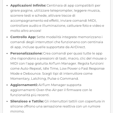
Applicazioni Infinite:
Centinaia di app compatibili per
girare pagine, utilizzare teleprompter, leggere musica,
scorrere testi e schede, attivare tracce di
accompagnamento ed effetti, inviare comandi MIDI,
controllare audio e illuminazione, catturare foto e video e
molto altro ancora!
Controllo App:
Sette modalità integrate memorizzano i
comandi degli interruttori che funzionano con centinaia
di app, incluse quelle supportate da AirDirect.
Personalizzazione:
Crea comandi per quasi tutte le app
che rispondono a pressioni di tasti, macro, clic del mouse o
MIDI con l'app gratuita AirTurn Manager. Regola funzioni
come Auto-Repeat, Idle Time, Low Power o Fast Response
Mode e Debounce. Scegli tipi di interruttore come
Momentary, Latching, Pulse o Command.
Aggiornamenti:
AirTurn Manager supporta
aggiornamenti Over-the-Air per il firmware con le
funzionalità più recenti.
Silenzioso e Tattile:
Gli interruttori tattili con copertura in
silicone offrono una sensazione reattiva con un rumore
minimo.