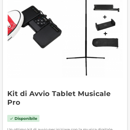
Kit di Avvio Tablet Musicale
Pro
Disponibile
check
Un ottimo kit di avvio per iniziare con la musica digitale.