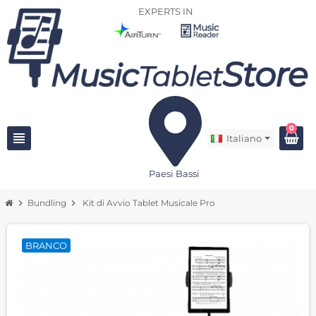
EXPERTS IN
0
view_headline
Italiano
Paesi Bassi
chevron_right
Bundling
chevron_right
Kit di Avvio Tablet Musicale Pro
BRANCO