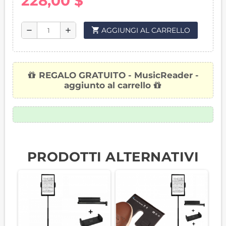
228,00 $
shopping_cart
AGGIUNGI AL CARRELLO
remove
add
REGALO GRATUITO - MusicReader -
aggiunto al carrello
PRODOTTI ALTERNATIVI