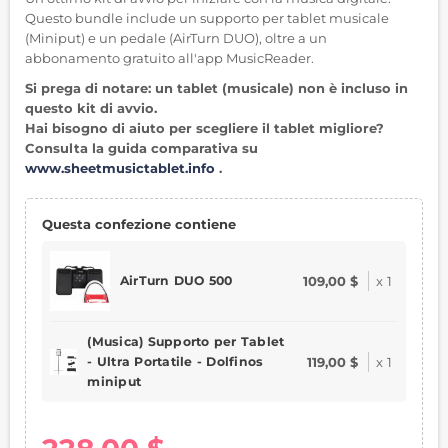
Questo bundle include un supporto per tablet musicale
(Miniput) e un pedale (AirTurn DUO), oltre a un
abbonamento gratuito all'app MusicReader.
Si prega di notare: un tablet (musicale) non è incluso in
questo kit di avvio.
Hai bisogno di aiuto per scegliere il tablet migliore?
Consulta la guida comparativa su
www.sheetmusictablet.info
.
Questa confezione contiene
AirTurn DUO 500
109,00 $
x
1
(Musica) Supporto per Tablet
- Ultra Portatile - Dolfinos
119,00 $
x
1
miniput