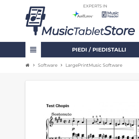
EXPERTS IN
view_headline
PIEDI / PIEDISTALLI
Software
LargePrintMusic Software
chevron_right
chevron_right