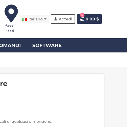
0
person
Accedi
0,00 $
Italiano
Paesi
Bassi
COMANDI
SOFTWARE
re
ali di qualsiasi dimensione.