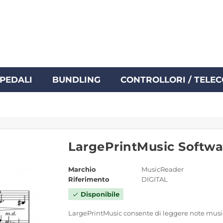
PEDALI
BUNDLING
CONTROLLORI / TELE
LargePrintMusic Softwa
Marchio
MusicReader
Riferimento
DIGITAL
Disponibile
check
LargePrintMusic consente di leggere note music