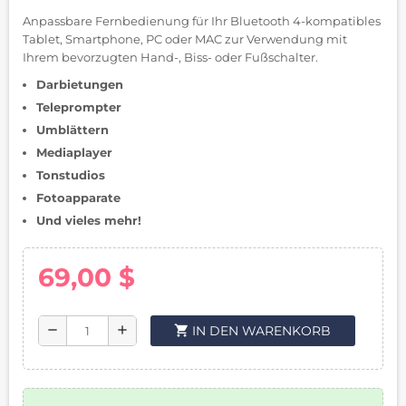
Anpassbare Fernbedienung für Ihr Bluetooth 4-kompatibles
Tablet, Smartphone, PC oder MAC zur Verwendung mit
Ihrem bevorzugten Hand-, Biss- oder Fußschalter.
Darbietungen
Teleprompter
Umblättern
Mediaplayer
Tonstudios
Fotoapparate
Und vieles mehr!
69,00 $
shopping_cart
IN DEN WARENKORB
remove
add