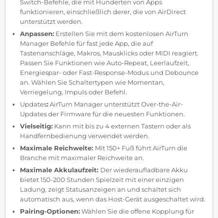
Switch-Befehle, die mit Hunderten von Apps
funktionieren, einschließlich derer, die von AirDirect
unterstützt werden.
Anpassen:
Erstellen Sie mit dem kostenlosen AirTurn
Manager Befehle für fast jede App, die auf
Tastenanschläge, Makros, Mausklicks oder MIDI reagiert.
Passen Sie Funktionen wie Auto-Repeat, Leerlaufzeit,
Energiespar- oder Fast-Response-Modus und Debounce
an. Wählen Sie Schaltertypen wie Momentan,
Verriegelung, Impuls oder Befehl.
Updates
:
AirTurn Manager unterstützt Over-the-Air-
Updates der Firmware für die neuesten Funktionen.
Vielseitig:
Kann mit bis zu 4 externen Tastern oder als
Handfernbedienung verwendet werden.
Maximale Reichweite:
Mit 150+ Fuß führt AirTurn die
Branche mit maximaler Reichweite an.
Maximale Akkulaufzeit:
Der wiederaufladbare Akku
bietet 150-200 Stunden Spielzeit mit einer einzigen
Ladung, zeigt Statusanzeigen an und schaltet sich
automatisch aus, wenn das Host-Gerät ausgeschaltet wird.
Pairing-Optionen:
Wählen Sie die offene Kopplung für