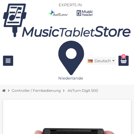
EXPERTS IN
0
view_headline
Deutsch
Niederlande
chevron_right
Controller / Fernbedienung
chevron_right
AirTurn Digit 500