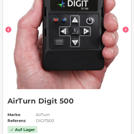
chevron_left
chevron_right
AirTurn Digit 500
Marke
AirTurn
Referenz
DIGIT500
Auf Lager
check