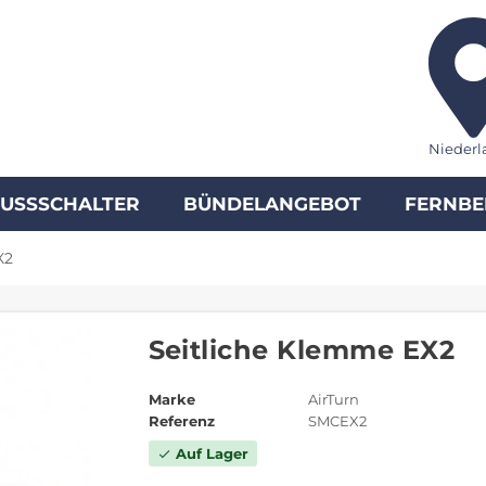
Niederl
FUSSSCHALTER
BÜNDELANGEBOT
FERNBE
X2
Seitliche Klemme EX2
Marke
AirTurn
Referenz
SMCEX2
Auf Lager
check