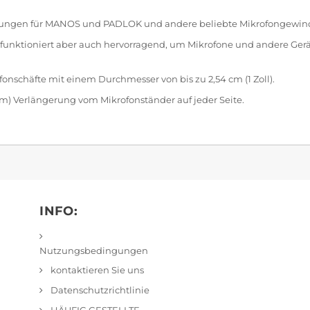
ngen für MANOS und PADLOK und andere beliebte Mikrofongewinde (
 funktioniert aber auch hervorragend, um Mikrofone und andere Gerät
onschäfte mit einem Durchmesser von bis zu 2,54 cm (1 Zoll).
 19cm) Verlängerung vom Mikrofonständer auf jeder Seite.
INFO:
Nutzungsbedingungen
kontaktieren Sie uns
Datenschutzrichtlinie