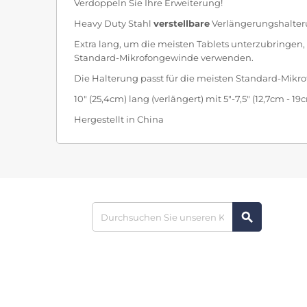
Verdoppeln Sie Ihre Erweiterung!
Heavy Duty Stahl
verstellbare
Verlängerungshalteru
Extra lang, um die meisten Tablets unterzubringen,
Standard-Mikrofongewinde verwenden.
Die Halterung passt für die meisten Standard-Mikrof
10" (25,4cm) lang (verlängert) mit 5"-7,5" (12,7cm -
Hergestellt in China
search