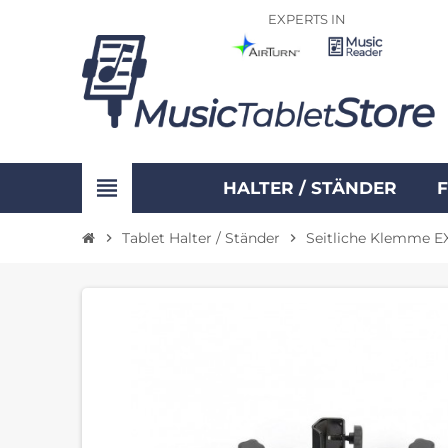
EXPERTS IN
view_headline
HALTER / STÄNDER
Tablet Halter / Ständer
Seitliche Klemme E
chevron_right
chevron_right