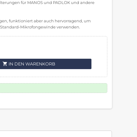
halterungen für MANOS und PADLOK und andere
gen, funktioniert aber auch hervorragend, um
in Standard-Mikrofongewinde verwenden.
shopping_cart
IN DEN WARENKORB