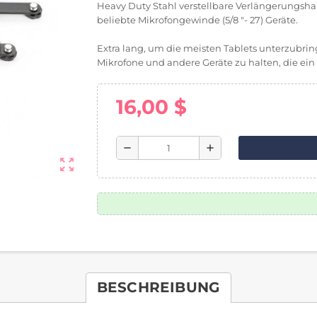
Heavy Duty Stahl verstellbare Verlängerungs
beliebte Mikrofongewinde (5/8 "- 27) Geräte.
Extra lang, um die meisten Tablets unterzubrin
Mikrofone und andere Geräte zu halten, die e
16,00 $
remove
add
zoom_out_map
BESCHREIBUNG