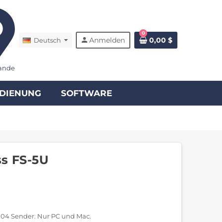
0
person
Anmelden
0,00 $
Deutsch
ande
DIENUNG
SOFTWARE
ss FS-5U
104 Sender. Nur PC und Mac.