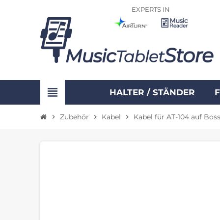
EXPERTS IN
view_headline
HALTER / STÄNDER
Zubehör
Kabel
Kabel für AT-104 auf Bos
chevron_right
chevron_right
chevron_right