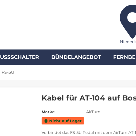
Niederl
FUSSSCHALTER
BÜNDELANGEBOT
FERNBE
s FS-5U
Kabel für AT-104 auf Bo
Marke
AirTurn
Nicht auf Lager
new_releases
Verbindet das FS-5U Pedal mit dem AirTurn AT-