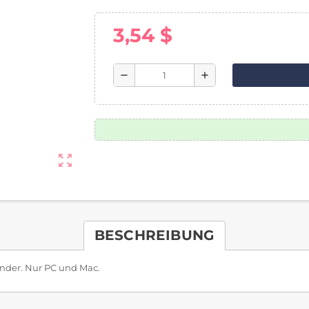
3,54 $
remove
add
zoom_out_map
BESCHREIBUNG
ender. Nur PC und Mac.