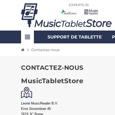
EXPERTS IN
view_headline
SUPPORT DE TABLETTE
P
Contactez-nous
chevron_right
CONTACTEZ-NOUS
MusicTabletStore
Leoné MusicReader B.V.
Erve Stroomboer 45
7623 JC Borne