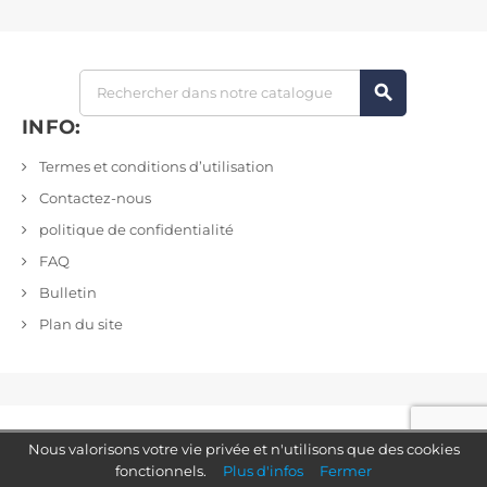
search
INFO:
Termes et conditions d’utilisation
Contactez-nous
politique de confidentialité
FAQ
Bulletin
Plan du site
Nous valorisons votre vie privée et n'utilisons que des cookies
fonctionnels.
Plus d'infos
Fermer