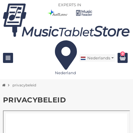
EXPERTS IN
0
view_headline
Nederlands
Nederland
chevron_right
privacybeleid
PRIVACYBELEID