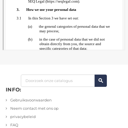
search
INFO:
Gebruiksvoorwaarden
Neem contact met ons op
privacybeleid
FAQ