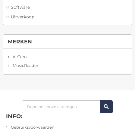
Software
Uitverkoop
MERKEN
AirTurn
MusicReader
search
INFO:
Gebruiksvoorwaarden