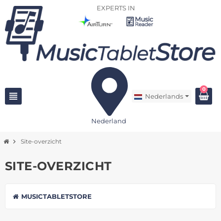
EXPERTS IN
0
view_headline
Nederlands
Nederland
chevron_right
Site-overzicht
SITE-OVERZICHT
MUSICTABLETSTORE