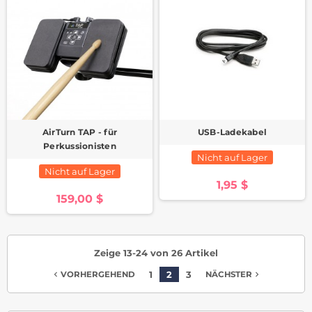
AirTurn TAP - für
USB-Ladekabel
Perkussionisten
Nicht auf Lager
Nicht auf Lager
1,95 $
159,00 $
Zeige 13-24 von 26 Artikel
1
2
3
navigate_before
navigate_next
VORHERGEHEND
NÄCHSTER