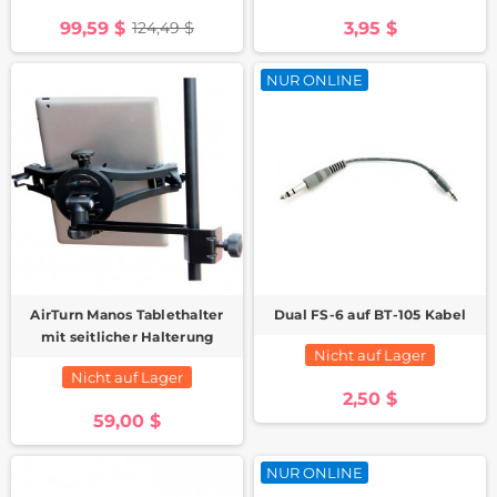
99,59 $
3,95 $
124,49 $
NUR ONLINE
AirTurn Manos Tablethalter
Dual FS-6 auf BT-105 Kabel
mit seitlicher Halterung
Nicht auf Lager
Nicht auf Lager
2,50 $
59,00 $
NUR ONLINE