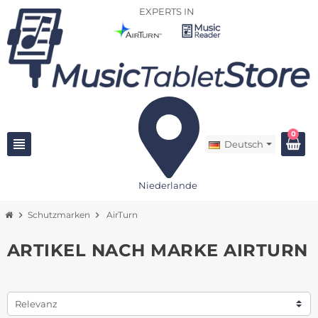
EXPERTS IN
0
view_headline
Deutsch
Niederlande
chevron_right
Schutzmarken
chevron_right
AirTurn
ARTIKEL NACH MARKE AIRTURN
Relevanz