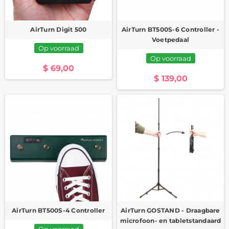
AirTurn Digit 500
AirTurn BT500S-6 Controller -
Voetpedaal
Op voorraad
Op voorraad
$ 69,00
$ 139,00
AirTurn BT500S-4 Controller
AirTurn GOSTAND - Draagbare
microfoon- en tabletstandaard
Op voorraad