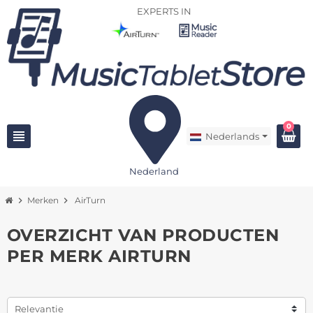
EXPERTS IN
0
view_headline
Nederlands
Nederland
chevron_right
Merken
chevron_right
AirTurn
OVERZICHT VAN PRODUCTEN
PER MERK AIRTURN
Relevantie