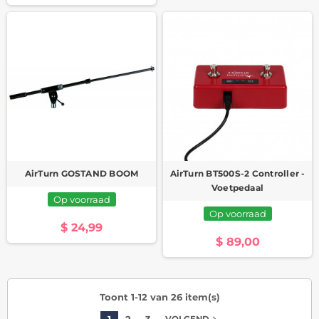
AirTurn GOSTAND BOOM
AirTurn BT500S-2 Controller -
Voetpedaal
Op voorraad
Op voorraad
$ 24,99
$ 89,00
Toont 1-12 van 26 item(s)
1
2
3
navigate_next
VOLGEND