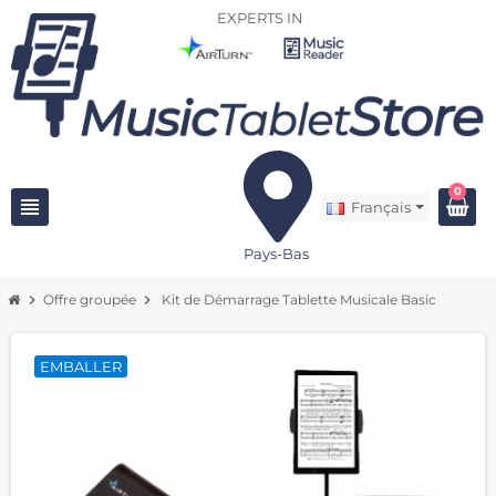
EXPERTS IN
0
view_headline
Français
Pays-Bas
chevron_right
Offre groupée
chevron_right
Kit de Démarrage Tablette Musicale Basic
EMBALLER