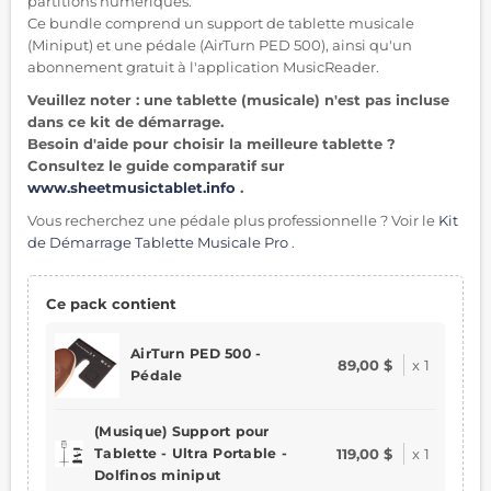
partitions numériques.
Ce bundle comprend un support de tablette musicale
(Miniput) et une pédale (AirTurn PED 500), ainsi qu'un
abonnement gratuit à l'application MusicReader.
Veuillez noter : une tablette (musicale) n'est pas incluse
dans ce kit de démarrage.
Besoin d'aide pour choisir la meilleure tablette ?
Consultez le guide comparatif sur
www.sheetmusictablet.info
.
Vous recherchez une pédale plus professionnelle ? Voir le
Kit
de Démarrage Tablette Musicale Pro
.
Ce pack contient
AirTurn PED 500 -
89,00 $
x
1
Pédale
(Musique) Support pour
Tablette - Ultra Portable -
119,00 $
x
1
Dolfinos miniput