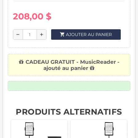
208,00 $
shopping_cart
AJOUTER AU PANIER
remove
add
CADEAU GRATUIT - MusicReader -
ajouté au panier
PRODUITS ALTERNATIFS