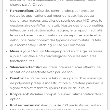
charge par AirDirect.
Personnaliser:
Créez des commandes pour presque
toutes les applications qui répondent aux frappes au
clavier, aux macros, aux clics de souris ou aux MIDI avec le
gestionnaire de AirTurn gratuit. Ajustez des fonctionnalités
telles que la répétition automatique, le temps d’inactivité,
le mode basse consommation ou de réponse rapide et le
débounce. Sélectionnez des types de commutateurs tels
que Momentary, Latching, Pulse ou Command.
Mises à jour :
AirTurn Manager prend en charge les mises
à jour Over-the-Air du micrologiciel pour les dernières
fonctionnalités.
Silencieux-Tactile:
Les interrupteurs en acier offrent une
sensation de réactivité avec peu de son.
Durable:
Le boîtier moulé fabriqué à partir d’un mélange
de polymère presque indestructible n’interfère pas avec le
signal radio et résiste toujours à l’usure de la route.
Polyvalent:
Pédalier compatible avec l’alimentation 9v en
option.
Portée maximale:
Avec plus de 200 pieds, AirTurn est en
tête de la plage de fonctionnement de l’industrie.