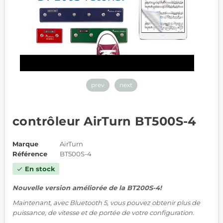
prev
next
contrôleur AirTurn BT500S-4
Marque
AirTurn
Référence
BT500S-4
En stock
check
Nouvelle version améliorée de la BT200S-4!
Maintenant, avec Bluetooth 5, vous pouvez obtenir plus de
puissance, de vitesse et de portée de votre configuration.