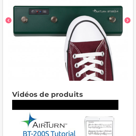
chevron_left
chevron_right
Vidéos de produits