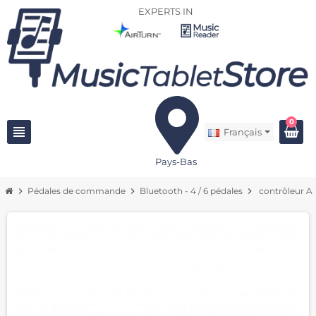
EXPERTS IN
0
view_headline
Français
Pays-Bas
chevron_right
Pédales de commande
chevron_right
Bluetooth - 4 / 6 pédales
chevron_right
contrôleur A