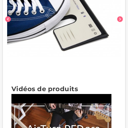
chevron_left
chevron_right
Vidéos de produits