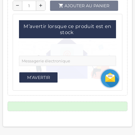
shopping_cart
AJOUTER AU PANIER
remove
add
M’avertir lorsque ce produit est en
stock
Messagerie
électronique:
M’AVERTIR