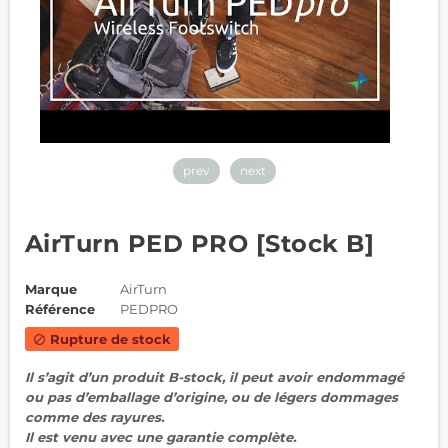
prev
next
AirTurn PED PRO [Stock B]
Marque
AirTurn
Référence
PEDPRO
Rupture de stock
block
Il s’agit d’un produit B-stock, il peut avoir endommagé
ou pas d’emballage d’origine, ou de légers dommages
comme des rayures.
Il est venu avec une garantie complète.