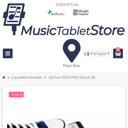
EXPERTS IN
0
view_headline
Français
Pays-Bas
chevron_right
Liquidation/soldes
chevron_right
AirTurn PED PRO [Stock B]
-7,50 $