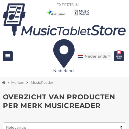
EXPERTS IN
0
view_headline
Nederlands
Nederland
chevron_right
Merken
chevron_right
MusicReader
OVERZICHT VAN PRODUCTEN
PER MERK MUSICREADER
Relevantie