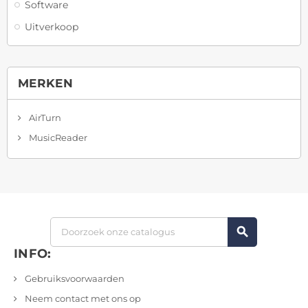
Software
Uitverkoop
MERKEN
AirTurn
MusicReader
search
INFO:
Gebruiksvoorwaarden
Neem contact met ons op