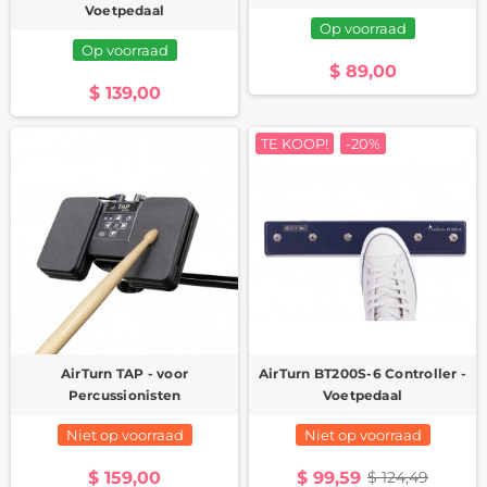
Voetpedaal
Op voorraad
Op voorraad
$ 89,00
$ 139,00
TE KOOP!
-20%
AirTurn TAP - voor
AirTurn BT200S-6 Controller -
Percussionisten
Voetpedaal
Niet op voorraad
Niet op voorraad
$ 159,00
$ 99,59
$ 124,49