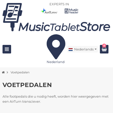
EXPERTS IN
0
view_headline
Nederlands
Nederland
chevron_right
Voetpedalen
VOETPEDALEN
Alle footpedals die u nodig heeft, worden hier weergegeven met
een AirTurn transciever.